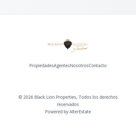
Propiedades
Agentes
Nosotros
Contacto
Facebook
Instagram
©
2026
Black Lion Properties
,
Todos los derechos
reservados
Powered by
AlterEstate