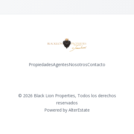
Propiedades
Agentes
Nosotros
Contacto
Facebook
Instagram
©
2026
Black Lion Properties
,
Todos los derechos
reservados
Powered by
AlterEstate