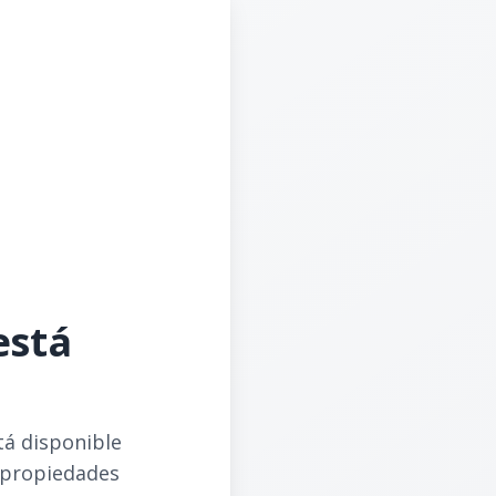
está
tá disponible
 propiedades