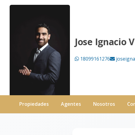
Página no encontrada - Black Lion Properties
Jose Ignacio 
18099161276
joseign
Propiedades
Agentes
Nosotros
Co