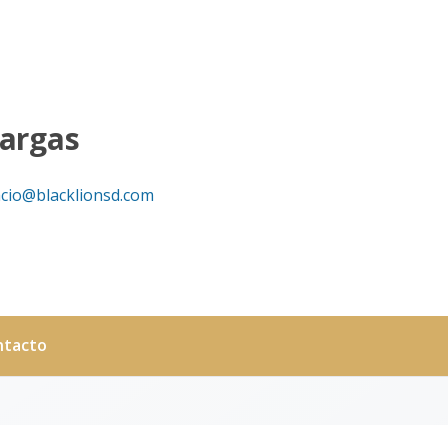
Vargas
acio@blacklionsd.com
ntacto