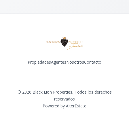
Propiedades
Agentes
Nosotros
Contacto
Facebook
Instagram
©
2026
Black Lion Properties
,
Todos los derechos
reservados
Powered by
AlterEstate