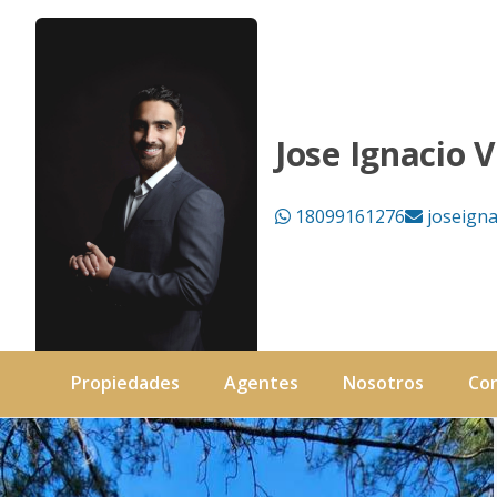
Solar en venta · Jarabacoa, R.D. - Black Lion Properties
Jose Ignacio 
18099161276
joseign
Propiedades
Agentes
Nosotros
Co