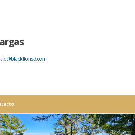
Vargas
acio@blacklionsd.com
ntacto