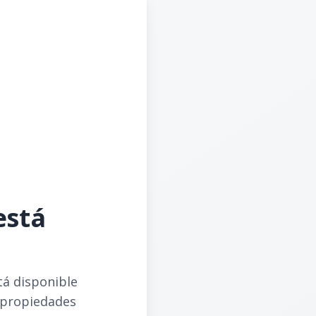
está
tá disponible
 propiedades