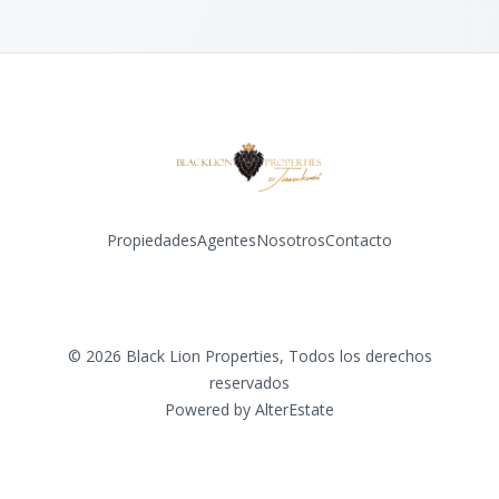
Propiedades
Agentes
Nosotros
Contacto
Facebook
Instagram
©
2026
Black Lion Properties
,
Todos los derechos
reservados
Powered by
AlterEstate