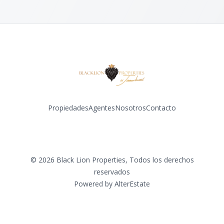
Propiedades
Agentes
Nosotros
Contacto
Facebook
Instagram
©
2026
Black Lion Properties
,
Todos los derechos
reservados
Powered by
AlterEstate