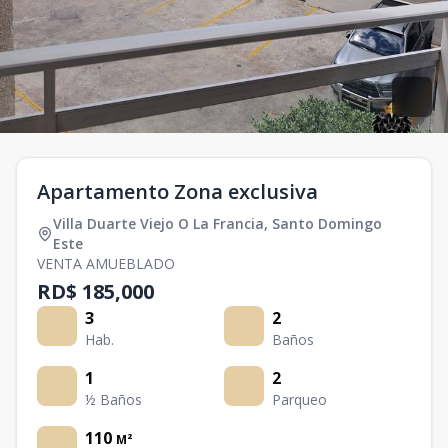
Apartamento Zona exclusiva
Villa Duarte Viejo O La Francia
,
Santo Domingo
Este
VENTA AMUEBLADO
RD$ 185,000
3
2
Hab.
Baños
1
2
½ Baños
Parqueo
110
M²