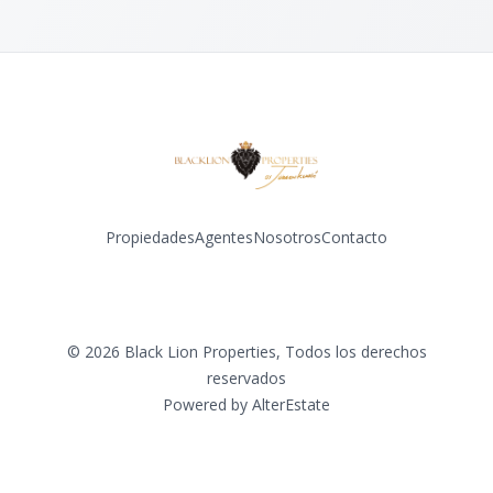
Propiedades
Agentes
Nosotros
Contacto
Facebook
Instagram
©
2026
Black Lion Properties
,
Todos los derechos
reservados
Powered by
AlterEstate