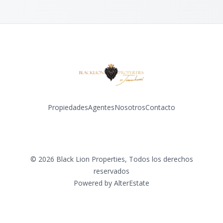
Propiedades
Agentes
Nosotros
Contacto
Facebook
Instagram
©
2026
Black Lion Properties
,
Todos los derechos
reservados
Powered by
AlterEstate